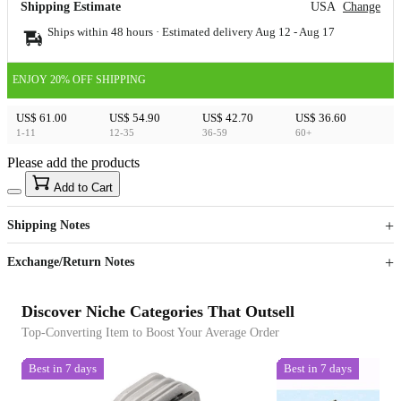
Shipping Estimate
USA
Change
Ships within 48 hours · Estimated delivery
Aug 12
-
Aug 17
ENJOY 20% OFF SHIPPING
US$ 61.00
US$ 54.90
US$ 42.70
US$ 36.60
1-11
12-35
36-59
60+
Please add the products
15
40
Add to Cart
US$
%
Get now
Get now
Shipping Notes
Sign up to your membership to get coupons up to
Opportunity to enjoy order discount up to 15% off
Exchange/Return Notes
Discover Niche Categories That Outsell
Top-Converting Item to Boost Your Average Order
Best in 7 days
Best in 7 days