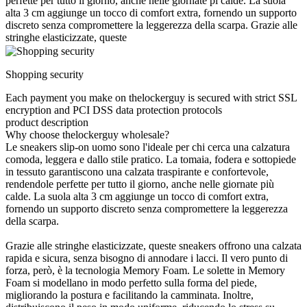
perfette per tutto il giorno, anche nelle giornate pi calde. La suola
alta 3 cm aggiunge un tocco di comfort extra, fornendo un supporto
discreto senza compromettere la leggerezza della scarpa. Grazie alle
stringhe elasticizzate, queste
Shopping security
Each payment you make on thelockerguy is secured with strict SSL
encryption and PCI DSS data protection protocols
product description
Why choose thelockerguy wholesale?
Le sneakers slip-on uomo sono l'ideale per chi cerca una calzatura
comoda, leggera e dallo stile pratico. La tomaia, fodera e sottopiede
in tessuto garantiscono una calzata traspirante e confortevole,
rendendole perfette per tutto il giorno, anche nelle giornate più
calde. La suola alta 3 cm aggiunge un tocco di comfort extra,
fornendo un supporto discreto senza compromettere la leggerezza
della scarpa.
Grazie alle stringhe elasticizzate, queste sneakers offrono una calzata
rapida e sicura, senza bisogno di annodare i lacci. Il vero punto di
forza, però, è la tecnologia Memory Foam. Le solette in Memory
Foam si modellano in modo perfetto sulla forma del piede,
migliorando la postura e facilitando la camminata. Inoltre,