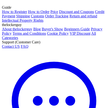
Guide
How to Register
How to Order
Price
Discount and Coupons
Credit
Payment
Shipping
Customs
Order Tracking
Return and refund
Intellectual Property Rights
thelockerguy
About thelockerguy
Blog
Buyer's Show
Beginners Guide
Privacy
Policy
Terms and Conditions
Cookie Policy
VIP Discount
All
Categories
Support (Customer Care)
Contact US
FAQ