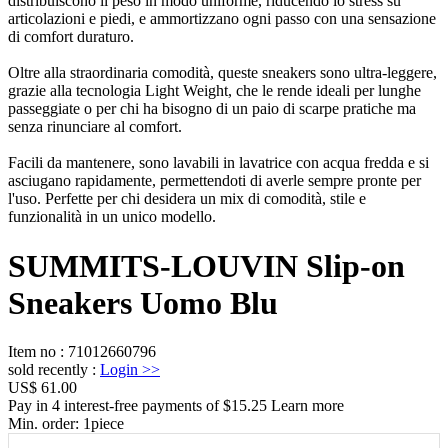
distribuiscono il peso in modo uniforme, riducendo lo stress su
articolazioni e piedi, e ammortizzano ogni passo con una sensazione
di comfort duraturo.
Oltre alla straordinaria comodità, queste sneakers sono ultra-leggere,
grazie alla tecnologia Light Weight, che le rende ideali per lunghe
passeggiate o per chi ha bisogno di un paio di scarpe pratiche ma
senza rinunciare al comfort.
Facili da mantenere, sono lavabili in lavatrice con acqua fredda e si
asciugano rapidamente, permettendoti di averle sempre pronte per
l'uso. Perfette per chi desidera un mix di comodità, stile e
funzionalità in un unico modello.
SUMMITS-LOUVIN Slip-on
Sneakers Uomo Blu
Item no
:
71012660796
sold recently
:
Login
>>
US$ 61.00
Pay in 4 interest-free payments of $15.25 Learn more
Min. order:
1
piece