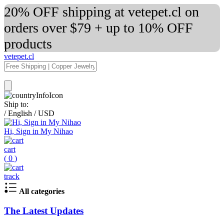
20% OFF shipping at vetepet.cl on
orders over $79 + up to 10% OFF
products
vetepet.cl
Ship to:
/
English
/
USD
Hi, Sign in My Nihao
cart
(
0
)
track
All categories
The Latest Updates