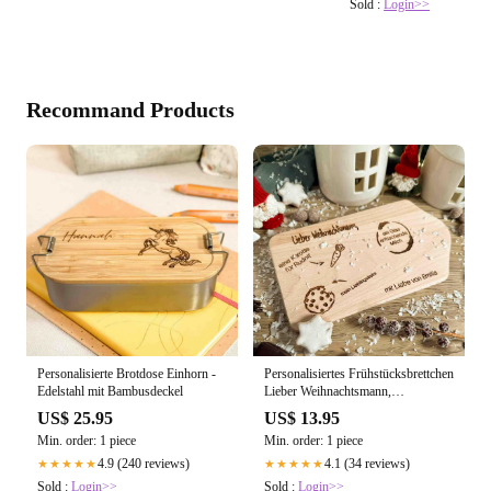
Sold :
Login>>
Recommand Products
Personalisierte Brotdose Einhorn -
Personalisiertes Frühstücksbrettchen
Edelstahl mit Bambusdeckel
Lieber Weihnachtsmann,
Kapellenform
US$ 25.95
US$ 13.95
Min. order: 1 piece
Min. order: 1 piece
4.9 (240 reviews)
4.1 (34 reviews)
★★★★★
★★★★★
Sold :
Login>>
Sold :
Login>>