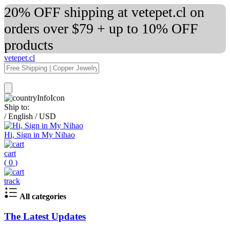
20% OFF shipping at vetepet.cl on
orders over $79 + up to 10% OFF
products
vetepet.cl
Ship to:
/
English
/
USD
Hi, Sign in My Nihao
cart
(
0
)
track
All categories
The Latest Updates