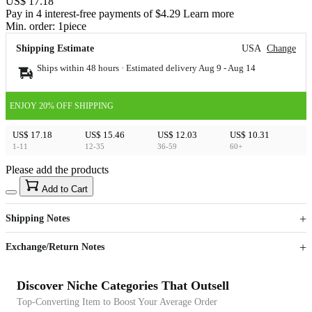
US$ 17.18
Pay in 4 interest-free payments of $4.29 Learn more
Min. order:
1
piece
Shipping Estimate
USA
Change
Ships within 48 hours · Estimated delivery
Aug 9
-
Aug 14
ENJOY 20% OFF SHIPPING
US$ 17.18
US$ 15.46
US$ 12.03
US$ 10.31
1-11
12-35
36-59
60+
Please add the products
15
40
Add to Cart
US$
%
Get now
Get now
Shipping Notes
Sign up to your membership to get coupons up to
Opportunity to enjoy order discount up to 15% off
Exchange/Return Notes
Discover Niche Categories That Outsell
Top-Converting Item to Boost Your Average Order