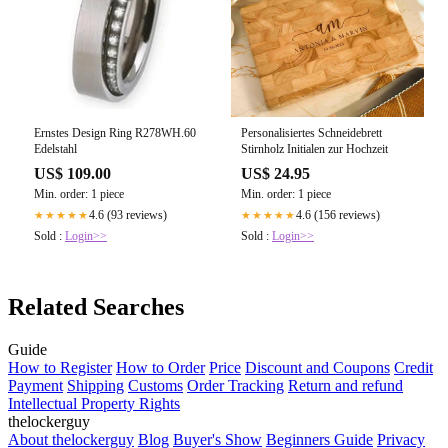
Ernstes Design Ring R278WH.60
Personalisiertes Schneidebrett
Edelstahl
Stirnholz Initialen zur Hochzeit
US$ 109.00
US$ 24.95
Min. order: 1 piece
Min. order: 1 piece
4.6 (93 reviews)
4.6 (156 reviews)
★★★★★
★★★★★
Sold :
Login>>
Sold :
Login>>
Related Searches
Guide
How to Register
How to Order
Price
Discount and Coupons
Credit
Payment
Shipping
Customs
Order Tracking
Return and refund
Intellectual Property Rights
thelockerguy
About thelockerguy
Blog
Buyer's Show
Beginners Guide
Privacy