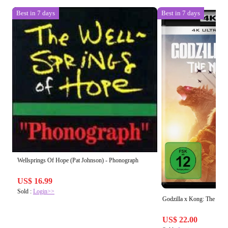
Best in 7 days
Best in 7 days
Wellsprings Of Hope (Pat Johnson) - Phonograph
US$ 16.99
Sold :
Login>>
Godzilla x Kong: The Ne
US$ 22.00