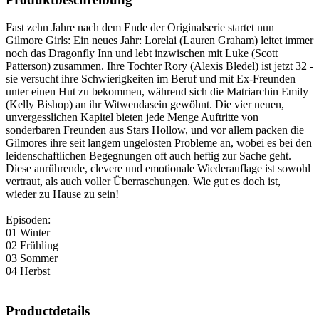
Fast zehn Jahre nach dem Ende der Originalserie startet nun
Gilmore Girls: Ein neues Jahr: Lorelai (Lauren Graham) leitet immer
noch das Dragonfly Inn und lebt inzwischen mit Luke (Scott
Patterson) zusammen. Ihre Tochter Rory (Alexis Bledel) ist jetzt 32 -
sie versucht ihre Schwierigkeiten im Beruf und mit Ex-Freunden
unter einen Hut zu bekommen, während sich die Matriarchin Emily
(Kelly Bishop) an ihr Witwendasein gewöhnt. Die vier neuen,
unvergesslichen Kapitel bieten jede Menge Auftritte von
sonderbaren Freunden aus Stars Hollow, und vor allem packen die
Gilmores ihre seit langem ungelösten Probleme an, wobei es bei den
leidenschaftlichen Begegnungen oft auch heftig zur Sache geht.
Diese anrührende, clevere und emotionale Wiederauflage ist sowohl
vertraut, als auch voller Überraschungen. Wie gut es doch ist,
wieder zu Hause zu sein!
Episoden:
01 Winter
02 Frühling
03 Sommer
04 Herbst
Productdetails