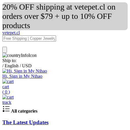
20% OFF shipping at vetepet.cl on
orders over $79 + up to 10% OFF
products
vetepet.cl
Ship to:
/
English
/
USD
Hi, Sign in My Nihao
cart
(
0
)
track
All categories
The Latest Updates