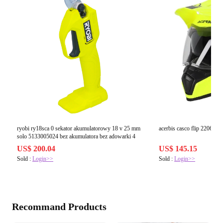
ryobi ry18sca 0 sekator akumulatorowy 18 v 25 mm
acerbis casco flip 2206
solo 5133005024 bez akumulatora bez adowarki 4
US$ 200.04
US$ 145.15
Sold :
Login>>
Sold :
Login>>
Recommand Products