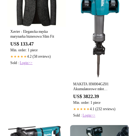
Xavier - Elegancka męska
marynarka biznesowa Slim Fit
US$ 133.47
Min. order: 1 piece
4.2 (58 reviews)
★★★★★
Sold :
Login>>
MAKITA HM004GZ01
Akumulatorowe młot
wyburzeniowy XGT®
US$ 3822.39
Min. order: 1 piece
4.1 (232 reviews)
★★★★★
Sold :
Login>>