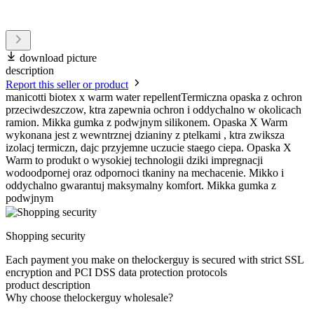
download picture
description
Report this seller or product
manicotti biotex x warm water repellentTermiczna opaska z ochron
przeciwdeszczow, ktra zapewnia ochron i oddychalno w okolicach
ramion. Mikka gumka z podwjnym silikonem. Opaska X Warm
wykonana jest z wewntrznej dzianiny z ptelkami , ktra zwiksza
izolacj termiczn, dajc przyjemne uczucie staego ciepa. Opaska X
Warm to produkt o wysokiej technologii dziki impregnacji
wodoodpornej oraz odpornoci tkaniny na mechacenie. Mikko i
oddychalno gwarantuj maksymalny komfort. Mikka gumka z
podwjnym
Shopping security
Each payment you make on thelockerguy is secured with strict SSL
encryption and PCI DSS data protection protocols
product description
Why choose thelockerguy wholesale?