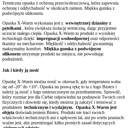
Termiczna opaska z ochroną przeciwdeszczową, która zapewnia
ochronę i oddychalność w okolicach ramion. Miękka gumka z
podwójnym silikonem.
Opaska X-Warm wykonana jest z
wewnętrznej dzianiny z
pętelkami
, która zwiększa izolację termiczną, dając przyjemne
uczucie stałego ciepła. Opaska X-Warm to produkt o wysokiej
technologii dzięki
impregnacji wodoodpornej
oraz odporności
tkaniny na mechacenie. Miękkość i oddychalność gwarantują
maksymalny komfort.
Miękka gumka z podwójnym
silikonem
utrzymuje produkt na miejscu, nie powodując
podrażnień.
Jak i kiedy ją nosić
Opaskę X-Warm można nosić w okresach, gdy temperatura waha
się od -20° do +10°. Opaska na prawą rękę to ta z logo Biotex i
należy ją nosić z logo umieszczonym na przedramieniu. Sprawdź,
który rozmiar jest dla Ciebie odpowiedni na podstawie Twoich cech
fizycznych i dowiedz się, kiedy możesz ją założyć i trenować z
produktem
technicznym i wydajnym
.
Opaska X-Warm jest
objęta
doświadczeniem Biotex. Produkt nie traci swoich
właściwości technicznych ani z upływem lat, ani po wielu praniach:
ważne jest, aby przestrzegać kilku prostych zasad dotyczących
pielęgnacji odzieży
.