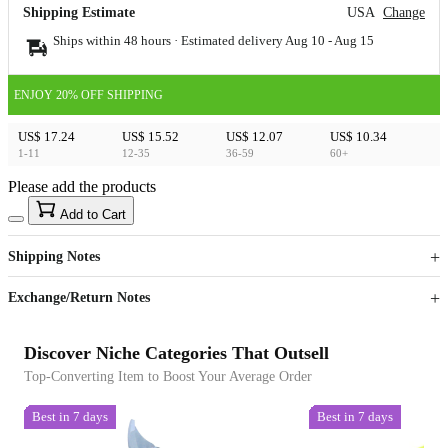
Shipping Estimate
USA
Change
Ships within 48 hours · Estimated delivery
Aug 10
-
Aug 15
ENJOY 20% OFF SHIPPING
US$ 17.24
US$ 15.52
US$ 12.07
US$ 10.34
1-11
12-35
36-59
60+
Please add the products
15
40
Add to Cart
US$
%
Get now
Get now
Shipping Notes
Sign up to your membership to get coupons up to
Opportunity to enjoy order discount up to 15% off
Exchange/Return Notes
Discover Niche Categories That Outsell
Top-Converting Item to Boost Your Average Order
Best in 7 days
Best in 7 days