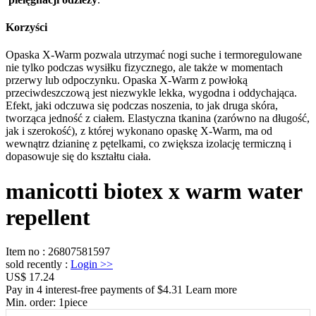
Korzyści
Opaska X-Warm pozwala utrzymać nogi suche i termoregulowane
nie tylko podczas wysiłku fizycznego, ale także w momentach
przerwy lub odpoczynku. Opaska X-Warm z powłoką
przeciwdeszczową jest niezwykle lekka, wygodna i oddychająca.
Efekt, jaki odczuwa się podczas noszenia, to jak druga skóra,
tworząca jedność z ciałem. Elastyczna tkanina (zarówno na długość,
jak i szerokość), z której wykonano opaskę X-Warm, ma od
wewnątrz dzianinę z pętelkami, co zwiększa izolację termiczną i
dopasowuje się do kształtu ciała.
manicotti biotex x warm water
repellent
Item no
:
26807581597
sold recently
:
Login
>>
US$ 17.24
Pay in 4 interest-free payments of $4.31 Learn more
Min. order:
1
piece