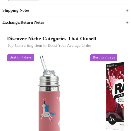
Get now
Get now
Shipping Notes
Sign up to your membership to get coupons up to
Opportunity to enjoy order discount up to 15% off
Exchange/Return Notes
Discover Niche Categories That Outsell
Top-Converting Item to Boost Your Average Order
Best in 7 days
Best in 7 days