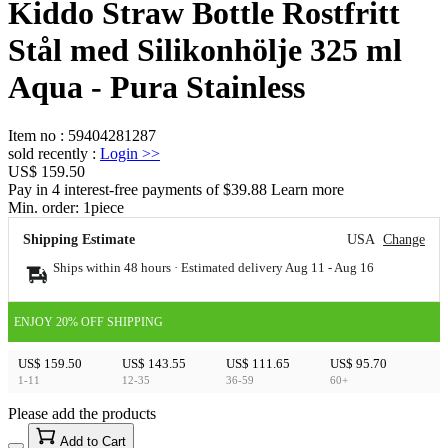
Kiddo Straw Bottle Rostfritt
Stål med Silikonhölje 325 ml
Aqua - Pura Stainless
Item no
:
59404281287
sold recently
:
Login
>>
US$ 159.50
Pay in 4 interest-free payments of $39.88 Learn more
Min. order:
1
piece
Shipping Estimate
USA
Change
Ships within 48 hours · Estimated delivery
Aug 11
-
Aug 16
ENJOY 20% OFF SHIPPING
US$ 159.50
US$ 143.55
US$ 111.65
US$ 95.70
1-11
12-35
36-59
60+
Please add the products
15
40
Add to Cart
US$
%