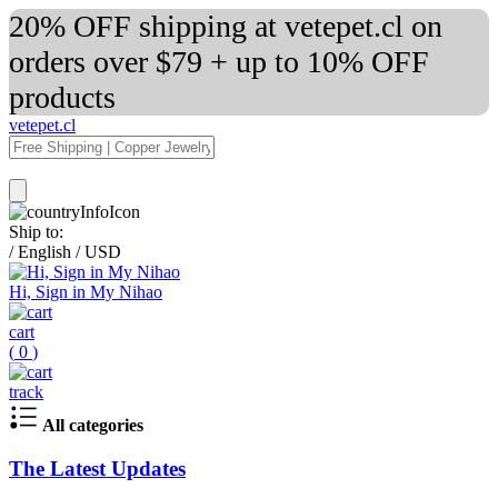
20% OFF shipping at vetepet.cl on
orders over $79 + up to 10% OFF
products
vetepet.cl
Ship to:
/
English
/
USD
Hi, Sign in My Nihao
cart
(
0
)
track
All categories
The Latest Updates