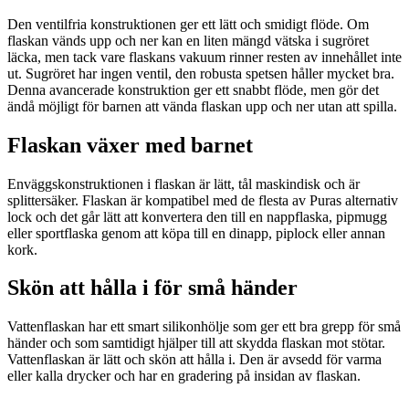
Den ventilfria konstruktionen ger ett lätt och smidigt flöde. Om
flaskan vänds upp och ner kan en liten mängd vätska i sugröret
läcka, men tack vare flaskans vakuum rinner resten av innehållet inte
ut. Sugröret har ingen ventil, den robusta spetsen håller mycket bra.
Denna avancerade konstruktion ger ett snabbt flöde, men gör det
ändå möjligt för barnen att vända flaskan upp och ner utan att spilla.
Flaskan växer med barnet
Enväggskonstruktionen i flaskan är lätt, tål maskindisk och är
splittersäker. Flaskan är kompatibel med de flesta av Puras alternativ
lock och det går lätt att konvertera den till en nappflaska, pipmugg
eller sportflaska genom att köpa till en dinapp, piplock eller annan
kork.
Skön att hålla i för små händer
Vattenflaskan har ett smart silikonhölje som ger ett bra grepp för små
händer och som samtidigt hjälper till att skydda flaskan mot stötar.
Vattenflaskan är lätt och skön att hålla i. Den är avsedd för varma
eller kalla drycker och har en gradering på insidan av flaskan.