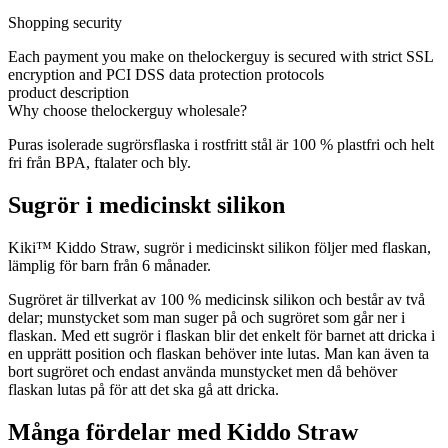
Shopping security
Each payment you make on thelockerguy is secured with strict SSL
encryption and PCI DSS data protection protocols
product description
Why choose thelockerguy wholesale?
Puras isolerade sugrörsflaska i rostfritt stål är 100 % plastfri och helt
fri från BPA, ftalater och bly.
Sugrör i
medicinskt silikon
Kiki™ Kiddo Straw, sugrör i medicinskt silikon följer med flaskan,
lämplig för barn från 6 månader.
Sugröret är tillverkat av 100 % medicinsk silikon och består av två
delar; munstycket som man suger på och sugröret som går ner i
flaskan. Med ett sugrör i flaskan blir det enkelt för barnet att dricka i
en upprätt position och flaskan behöver inte lutas. Man kan även ta
bort sugröret och endast använda munstycket men då behöver
flaskan lutas på för att det ska gå att dricka.
Många fördelar med Kiddo Straw