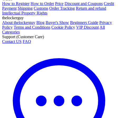
How to Register
How to Order
Price
Discount and Coupons
Credit
Payment
Shipping
Customs
Order Tracking
Return and refund
Intellectual Property Rights
thelockerguy
About thelockerguy
Blog
Buyer's Show
Beginners Guide
Privacy
Policy
Terms and Conditions
Cookie Policy
VIP Discount
All
Categories
Support (Customer Care)
Contact US
FAQ